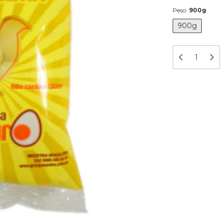
Peso:
900g
900g