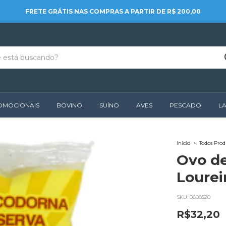
FRETE GRÁTIS NAS COMPRAS A PARTIR DE R$ 200,00
ROMOCIONAIS
BOVINO
SUÍNO
AVES
PESCADO
LA
Início
>
Todos Prod
Ovo de
Lourei
SKU:
0808520
R$32,20