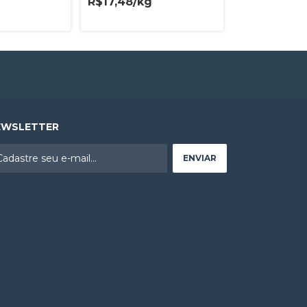
R$17,48/kg
R$50,68/kg
EWSLETTER