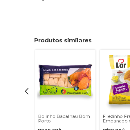
Produtos similares
labresa
Bolinho Bacalhau Bom
Filezinho F
Porto
Empanado 
Lar