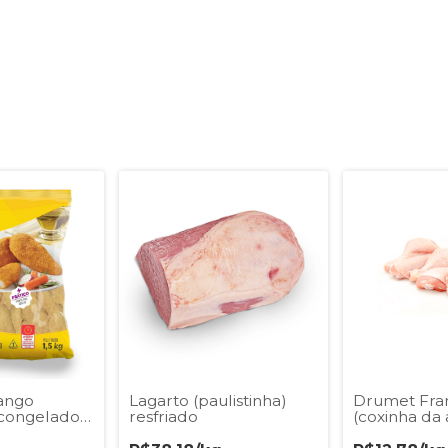
rango
Lagarto (paulistinha)
Drumet Fra
congelado
resfriado
(coxinha da 