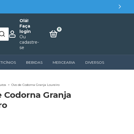
Olá!
Faça
0
login
Ou
cadastre-
se
TICÍNIOS
BEBIDAS
MERCEARIA
DIVERSOS
utos
>
Ovo de Codorna Granja Loureiro
 Codorna Granja
ro