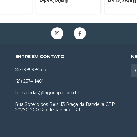
R$38,18/kg
R$12,78/kg
ENTRE EM CONTATO
N
5521996994317
(21) 2574-1401
televendas@frigocopa.com.br
Rua Sotero dos Reis, 13 Praça da Bandeira CEP
20270-200 Rio de Janeiro - RJ