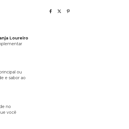
anja Loureiro
omplementar
principal ou
de e sabor ao
ade no
que você