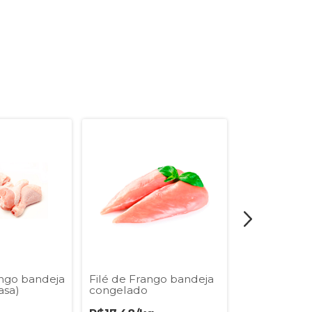
ngo bandeja
Filé de Frango bandeja
Maminha da 
asa)
congelado
Bovina resfr